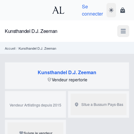
Se
Basculer le 
Panie
connecter
Kunsthandel D.J. Zeeman
Open m
Accueil
/
Kunsthandel D.J. Zeeman
Kunsthandel D.J. Zeeman
Vendeur repertorie
Situe a Bussum
Pays-Bas
Vendeur Artlistings depuis 2015
Suivre le vendeur